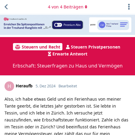
4
von
4
Beiträgen
Steuern und Recht
Steuern Privatpersonen
Erwarte Antwort
Erbschaft: Steuerfragen zu Haus und Vermögen
Heraufb
H
5. Dez 2024
Bearbeitet
Also, ich habe etwas Geld und ein Ferienhaus von meiner
Tante geerbt, die letztes Jahr gestorben ist. Sie lebte in
Tessin, und ich lebe in Zürich. Ich versuche jetzt
rauszufinden, wie Erbschaftsteuer funktioniert. Zahle ich das
im Tessin oder in Zürich? Und beeinflusst das Ferienhaus
meine Vermögensteuer, oder zählt das nur für mein